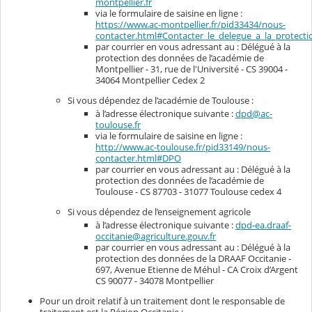
montpellier.fr
via le formulaire de saisine en ligne :
https://www.ac-montpellier.fr/pid33434/nous-
contacter.html#Contacter_le_delegue_a_la_protec
par courrier en vous adressant au : Délégué à la
protection des données de l’académie de
Montpellier - 31, rue de l'Université - CS 39004 -
34064 Montpellier Cedex 2
Si vous dépendez de l’académie de Toulouse :
à l’adresse électronique suivante :
dpd@ac-
toulouse.fr
via le formulaire de saisine en ligne :
http://www.ac-toulouse.fr/pid33149/nous-
contacter.html#DPO
par courrier en vous adressant au : Délégué à la
protection des données de l’académie de
Toulouse - CS 87703 - 31077 Toulouse cedex 4
Si vous dépendez de l’enseignement agricole
à l’adresse électronique suivante :
dpd-ea.draaf-
occitanie@agriculture.gouv.fr
par courrier en vous adressant au : Délégué à la
protection des données de la DRAAF Occitanie -
697, Avenue Etienne de Méhul - CA Croix d’Argent
CS 90077 - 34078 Montpellier
Pour un droit relatif à un traitement dont le responsable de
traitement est la Région Occitanie :