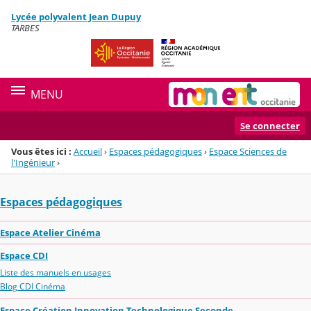
Panneau de gestion des cookies
Lycée polyvalent Jean Dupuy
Menu de la rubrique
Contenu
TARBES
MENU
Se connecter
Vous êtes ici :
Accueil
›
Espaces pédagogiques
›
Espace Sciences de
l'Ingénieur
›
Espaces pédagogiques
Espace Atelier Cinéma
Espace CDI
Liste des manuels en usages
Blog CDI Cinéma
Espace Création Innovation Technologique Seconde