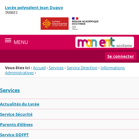
Panneau de gestion des cookies
Lycée polyvalent Jean Dupuy
Menu de la rubrique
Contenu
TARBES
MENU
Se connecter
Vous êtes ici :
Accueil
›
Services
›
Service Direction
›
Informations
Administratives
›
Services
Actualités du Lycée
Service Sécurité
Parents d'élèves
Service DDFPT