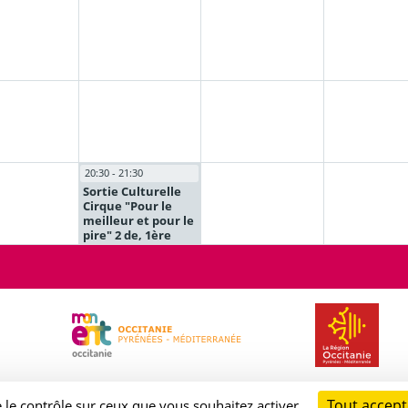
20:30 - 21:30
Sortie Culturelle
Cirque "Pour le
meilleur et pour le
pire" 2 de, 1ère
Tout accept
e le contrôle sur ceux que vous souhaitez activer