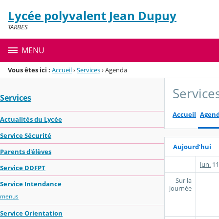
Panneau de gestion des cookies
Lycée polyvalent Jean Dupuy
Menu de la rubrique
Contenu
TARBES
MENU
Vous êtes ici :
Accueil
›
Services
›
Agenda
Service
Services
Accueil
Agen
Actualités du Lycée
Service Sécurité
Aujourd’hui
Parents d'élèves
lun.
11
Service DDFPT
Sur la
Service Intendance
journée
menus
Service Orientation