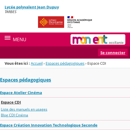
Panneau de gestion des cookies
Lycée polyvalent Jean Dupuy
Menu de la rubrique
Contenu
TARBES
MENU
Se connecter
Vous êtes ici :
Accueil
›
Espaces pédagogiques
›
Espace CDI
Espaces pédagogiques
Espace Atelier Cinéma
Espace CDI
Liste des manuels en usages
Blog CDI Cinéma
Espace Création Innovation Technologique Seconde