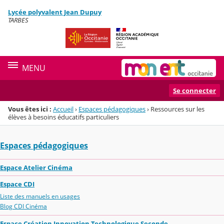
Panneau de gestion des cookies
Lycée polyvalent Jean Dupuy
Menu de la rubrique
Contenu
TARBES
MENU
Se connecter
Vous êtes ici :
Accueil
›
Espaces pédagogiques
›
Ressources sur les
élèves à besoins éducatifs particuliers
Espaces pédagogiques
Espace Atelier Cinéma
Espace CDI
Liste des manuels en usages
Blog CDI Cinéma
Espace Création Innovation Technologique Seconde