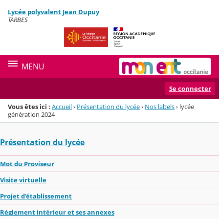
Panneau de gestion des cookies
Lycée polyvalent Jean Dupuy
Menu de la rubrique
Contenu
TARBES
MENU
Se connecter
Vous êtes ici :
Accueil
›
Présentation du lycée
›
Nos labels
›
lycée
génération 2024
Présentation du lycée
Mot du Proviseur
Visite virtuelle
Projet d'établissement
Réglement intérieur et ses annexes