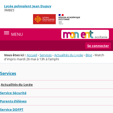
Panneau de gestion des cookies
Lycée polyvalent Jean Dupuy
Menu de la rubrique
Contenu
TARBES
MENU
Se connecter
Vous êtes ici :
Accueil
›
Services
›
Actualités du Lycée
›
Blog
›
Match
d'impro mardi 26 mai à 13h à l'amphi
Services
Actualités du Lycée
Service Sécurité
Parents d'élèves
Service DDFPT