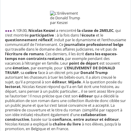
●●●
A 10h30,
Nicolas Keszei
a rencontré
la classe de 2MELEC
, qui
s'est montrée
participative
: à la fois dans l'
écoute
et le
questionnement réflexif
, induit par le dynamisme et l'enthousiame
communicatif de l'intervenant. Ce
journaliste professionnel belge
qui travaille dans le domaine des affaires judiciaires, ne vit pas de
l'écriture de romans
. Ces derniers, il les écrit
dans les espaces-
temps non contraints restants
, par exemple pendant des
vacances à l'étranger en famille. Leur
point de départ
est souvent
une
émotion
, par exemple, pour
L'ENLEVEMENT DE DONALD
TRUMP
, sa
colère
face à un décret pris par
Donald Trump
autorisant les chasseurs à tuer les bébés-ours. Il a alors creusé le
sujet, qu'il a proposé à son
éditeur
,
Mijade
. A la question posée du
lectorat
, Nicolas Keszei répond qu'il a en fait écrit une histoire, au
départ, sans penser à un public particulier... il se sent assez libre pour
se l'autoriser ! Il nous précise que c'est son
éditeur
qui a décidé la
publication de son roman dans une collection illustrée donc ciblée sur
un public jeune et que lui s'est laissé convaincre et a accepté. La
première de couverture et le titre du roman (simplifié par rapport à
son idée initiale) résultent également d'une
collaboration
constructive
, basée sur la
confiance, entre auteur et éditeur
.
Nicolas Keszei a expliqué la
chaîne du livre
à nos élèves, jusqu'à la
promotion, en Belgique et en France.