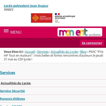
Panneau de gestion des cookies
Lycée polyvalent Jean Dupuy
Menu de la rubrique
Contenu
TARBES
MENU
Se connecter
Vous êtes ici :
Accueil
›
Services
›
Actualités du Lycée
›
Blog
›
PEAC "Prix
HP Tout en Auteurs" : trois belles et fortes rencontres d'auteurs le jeudi
21 mai au CDI lycée !
Services
Actualités du Lycée
Service Sécurité
Parents d'élèves