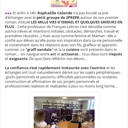
●●●
Et enfin à 14h,
Raphaëlle Calande
n'a pas boudé sa joie
d'échanger avec le
petit groupe de 2PREPA
autour de son premier
roman, intitulé
LES MILLE VIES D'ISMAEL ET QUELQUES SAVEURS EN
PLUS
... Cette professeur de Français-Lettres s'est dévoilée comme
autrice (rêves et intentions initiales, obstacles, démarches, travail et
premières réussites...) mais aussi comme femme et Maman : elle a
confié aux élèves qu'elle puise son inspiration dans sa vie personnelle
et notamment dans les relations avec son fils, graffeur et apprenti-
cuisinier. Le
"graff vandale"
et la la
cuisine
sont présents dans le
roman... on navigue entre
art
et
artisanat
... tous deux sont
risqués
et
exigeants
. De quoi faire réfléchir nos élèves...
La confiance s'est rapidement instaurée avec l'autrice
et les
échanges ont tout naturellement dérivé sur les sujets périphériques :
goûts personnels et passions, difficultés personnelles ou scolaires,
construction et affirmation de soi, projets personnels et
professionnels réalistes et réalisables à plus ou moins long terme...