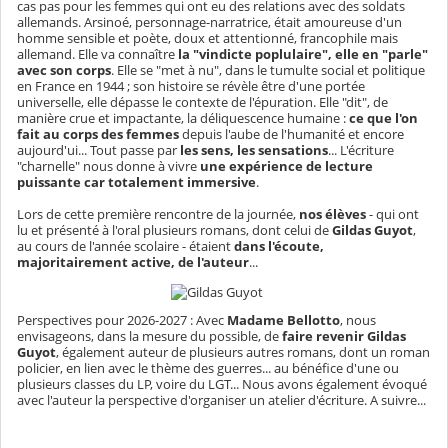
cas pas pour les femmes qui ont eu des relations avec des soldats
allemands. Arsinoé, personnage-narratrice, était amoureuse d'un
homme sensible et poète, doux et attentionné, francophile mais
allemand. Elle va connaître
la "vindicte poplulaire", elle en "parle"
avec son corps
. Elle se "met à nu", dans le tumulte social et politique
en France en 1944 ; son histoire se révèle être d'une portée
universelle, elle dépasse le contexte de l'épuration. Elle "dit", de
manière crue et impactante, la déliquescence humaine :
ce que l'on
fait au corps des femmes
depuis l'aube de l'humanité et encore
aujourd'ui... Tout passe par
les sens, les sensations
... L'écriture
"charnelle" nous donne à vivre
une expérience de lecture
puissante car totalement immersive
.
Lors de cette première rencontre de la journée,
nos élèves
- qui ont
lu et présenté à l'oral plusieurs romans, dont celui de
Gildas Guyot
,
au cours de l'année scolaire - étaient
dans l'écoute,
majoritairement active, de l'auteur
...
Perspectives pour 2026-2027 : Avec
Madame Bellotto
, nous
envisageons, dans la mesure du possible, de
faire revenir Gildas
Guyot
, également auteur de plusieurs autres romans, dont un roman
policier, en lien avec le thème des guerres... au bénéfice d'une ou
plusieurs classes du LP, voire du LGT... Nous avons également évoqué
avec l'auteur la perspective d'organiser un atelier d'écriture. A suivre...